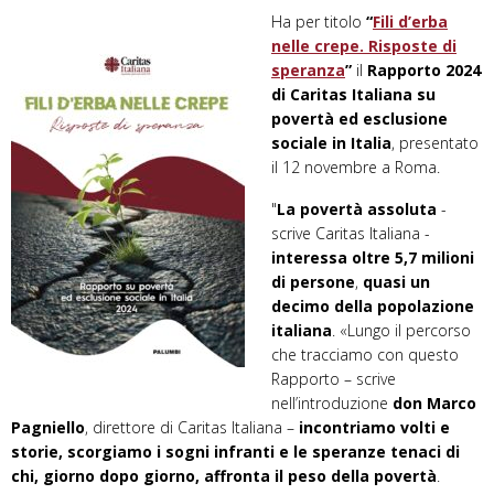
Ha per titolo
“
Fili d’erba
nelle crepe. Risposte di
speranza
”
il
Rapporto 2024
di Caritas Italiana su
povertà ed esclusione
sociale in Italia
, presentato
il 12 novembre a Roma.
"
La povertà assoluta
-
scrive Caritas Italiana -
interessa oltre 5,7 milioni
di persone
,
quasi un
decimo della popolazione
italiana
. «Lungo il percorso
che tracciamo con questo
Rapporto – scrive
nell’introduzione
don Marco
Pagniello
, direttore di Caritas Italiana –
incontriamo volti e
storie, scorgiamo i sogni infranti e le speranze tenaci di
chi, giorno dopo giorno, affronta il peso della povertà
.