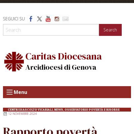
Skip
to
content
SEGUICI SU
Search
Caritas Diocesana
Arcidiocesi di Genova
Menu
CENTRI DI ASCOLTO VICARIALI
,
NEWS
,
OSSERVATORIO POVERTÀ E RISORSE
12 NOVEMBRE 2024
Rapporto povertà