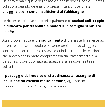
Un altro tema è quello segnalato dai servizi sociali, con cui Caritas
collabora quando c’è una loro presa in carico, cioè che
g
l
i
alloggi di ARTE sono insufficienti al fabbisogno
.
Le richieste abitative sono principalmente di
anziani soli
,
coppie
in difficoltà per disabilità o malattie
, o
famiglie straniere
con figli
.
Altra problematica è lo
sradicamento
di chi riesce finalmente ad
ottenere una casa popolare. Sovente però il nuovo alloggio è
lontano dal territorio in cui viveva e quindi la rete delle relazioni
che aveva viene in parte compromessa dal trasferimento e la
persona si trova obbligata ad adeguarsi alla nuova realtà in
solitudine.
Il passaggio dal reddito di cittadinanza all’assegno di
inclusione ha escluso molte persone
, aggravando
ulteriormente anche l’emergenza abitativa.