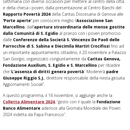
settimana con diverse occasioni per mettere al centro della città
e della chiesa i poveri, dalla presentazione al Centro Banchi del
Rapporto Povertà 2024
della Caritas Diocesana di Genova alle
‘Porte aperte’
per conoscere meglio l’
Associazione San
Marcellino
, dall’
apertura straordinaria delle mense gestite
dalla Comunità di S. Egidio
al pranzo con i poveri promosso
dalle
Conferenze della Società S. Vincenzo De Paoli delle
Parrocchie di S. Sabina e Diecimila Martiri Crocifissi
fino ad
un importante appuntamento cittadino, il 20 novembre a Palazzo
San Giorgio, organizzato congiuntamente da
Caritas Genova,
Fondazione Auxilium, S. Egidio e S. Marcellino
per ribadire
che ‘
L’assenza di diritti genera povertà
’. Modererà
padre
Giuseppe Riggio S.J.
, direttore responsabile della rivista gesuita
Aggiornamenti Sociali”.
A questo programma, il 16 novembre, si aggiunge anche la
Colletta Alimentare 2024
, “gesto con il quale la
Fondazione
Banco Alimentare
aderisce alla Giornata Mondiale dei Poveri
2024 indetta da Papa Francesco”.