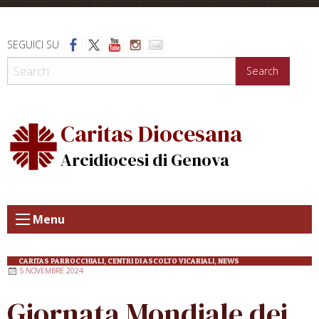
Skip
to
content
SEGUICI SU
Search
Caritas Diocesana
Arcidiocesi di Genova
Menu
CARITAS PARROCCHIALI
,
CENTRI DI ASCOLTO VICARIALI
,
NEWS
5 NOVEMBRE 2024
Giornata Mondiale dei