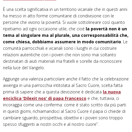
È una scelta significativa in un territorio vicariale che in questi anni
ha messo in atto forme comunitarie di condivisione con le
persone che vivono la povertà. Si vuole sottolineare così quanto
ripetiamo ad ogni occasione utile, che cioè
la povertà non è un
tema al singolare ma al plurale, una corresponsabilità che,
come chiesa, dobbiamo assumere in modo comunitario
. Le
comunità parrocchiali e vicariali sono i luoghi in cui costruire
relazioni autentiche con i poveri che non sono mai soltanto
destinatari di aiuti materiali ma fratelli e sorelle da riconoscere
nella luce del Vangelo.
Aggiunge una valenza particolare anche il fatto che la celebrazione
avvenga in una parrocchia intitolata al Sacro Cuore, scelta fatta
prima di sapere che a questa devozione è dedicata
la nuova
enciclica ‘Dilexit nos’ di papa Francesco
e che, tuttavia, ci
incoraggia come una conferma: come è stato scritto da più parti
in questi giorni, richiamandoci al Sacro Cuore il papa ci chiede di
cambiare sguardo, prospettiva, obiettivi e i poveri sono troppo
spesso sfuggenti ai nostri occhi e al nostro cuore”.