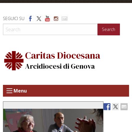
Skip
to
content
SEGUICI SU
Search
Caritas Diocesana
Arcidiocesi di Genova
Menu