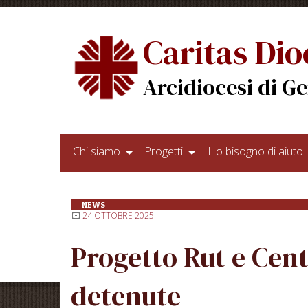
Skip
to
Caritas Di
content
Arcidiocesi di G
Chi siamo
Progetti
Ho bisogno di aiuto
NEWS
24 OTTOBRE 2025
Progetto Rut e Cent
detenute