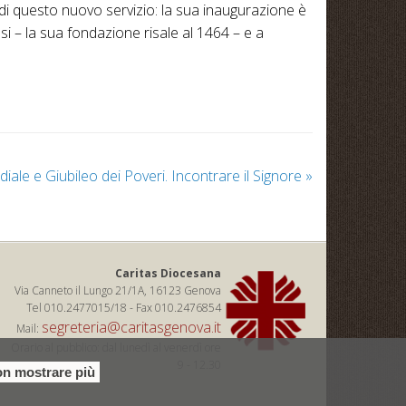
di questo nuovo servizio: la sua inaugurazione è
si – la sua fondazione risale al 1464 – e a
ale e Giubileo dei Poveri. Incontrare il Signore
»
Caritas Diocesana
Via Canneto il Lungo 21/1A, 16123 Genova
Tel 010.2477015/18 - Fax 010.2476854
segreteria@caritasgenova.it
Mail:
Orario al pubblico: dal lunedì al venerdì ore
9 - 12.30
n mostrare più