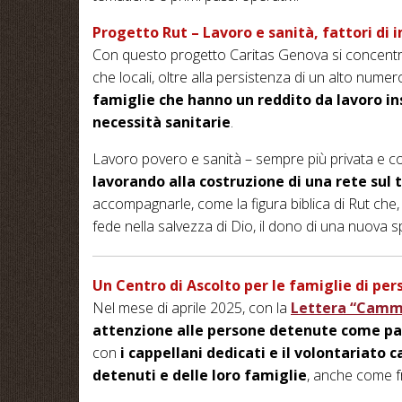
Progetto Rut – Lavoro e sanità, fattori d
Con questo progetto Caritas Genova si concentra 
che locali, oltre alla persistenza di un alto num
famiglie che hanno un reddito da lavoro ins
necessità sanitarie
.
Lavoro povero e sanità – sempre più privata e co
lavorando alla costruzione di una rete sul 
accompagnarle, come la figura biblica di Rut che,
fede nella salvezza di Dio, il dono di una nuova 
Un Centro di Ascolto per le famiglie di pe
Nel mese di aprile 2025, con la
Lettera “Cammin
attenzione alle persone detenute come par
con
i cappellani dedicati e il volontariato c
detenuti e delle loro famiglie
, anche come f