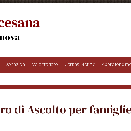
ocesana
enova
Donazioni
Volontariato
Caritas Notizie
Approfondime
ro di Ascolto per famigli