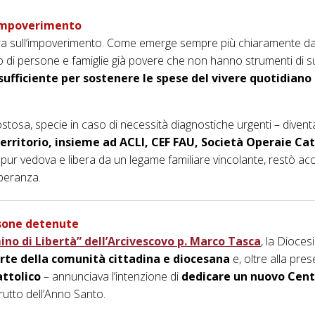
i impoverimento
sull’impoverimento. Come emerge sempre più chiaramente dalle an
ero di persone e famiglie già povere che non hanno strumenti di 
ufficiente per sostenere le spese del vivere quotidiano 
stosa, specie in caso di necessità diagnostiche urgenti – divent
territorio, insieme ad ACLI, CEF FAU, Società Operaie Ca
 pur vedova e libera da un legame familiare vincolante, restò ac
speranza.
rsone detenute
o di Libertà” dell’Arcivescovo p. Marco Tasca
, la Dioces
te della comunità cittadina e diocesana
e, oltre alla pre
attolico
– annunciava l’intenzione di
dedicare un nuovo Centr
rutto dell’Anno Santo.