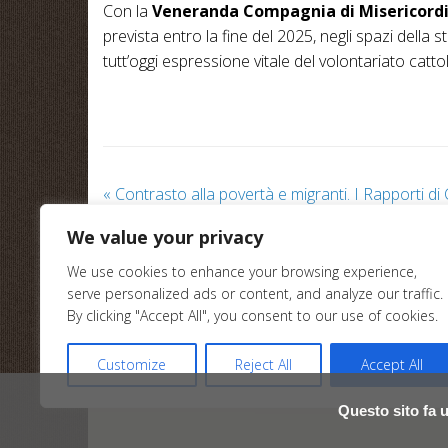
Con la
Veneranda Compagnia di Misericord
prevista entro la fine del 2025, negli spazi della
tutt’oggi espressione vitale del volontariato catt
«
Contrasto alla povertà e migranti. I Rapporti di 
We value your privacy
We use cookies to enhance your browsing experience,
serve personalized ads or content, and analyze our traffic.
Home Page
Chi siamo
Link utili
Contatti
By clicking "Accept All", you consent to our use of cookies.
Customize
Reject All
Accept All
Questo sito fa u