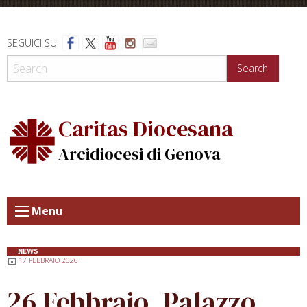
Skip
to
content
SEGUICI SU
Search
Caritas Diocesana
Arcidiocesi di Genova
Menu
NEWS
17 FEBBRAIO 2026
26 Febbraio, Palazzo