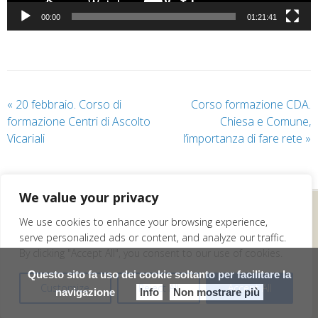
00:00
01:21:41
«
20 febbraio. Corso di
Corso formazione CDA.
formazione Centri di Ascolto
Chiesa e Comune,
Vicariali
l’importanza di fare rete
»
We value your privacy
Caritas Diocesana
We use cookies to enhance your browsing experience,
Via Canneto il Lungo 21/1A, 16123 Genova
serve personalized ads or content, and analyze our traffic.
Tel 010.2477015/18 - Fax 010.2476854
By clicking "Accept All", you consent to our use of cookies.
Mail:
segreteria@caritasgenova.it
Questo sito fa uso dei cookie soltanto per facilitare la
Orario al pubblico: dal lunedì al venerdì ore 9 -
Customize
Reject All
Accept All
navigazione
Info
Non mostrare più
12.30