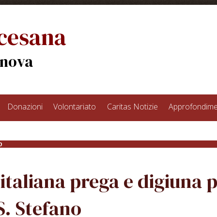
ocesana
enova
Donazioni
Volontariato
Caritas Notizie
Approfondime
O
italiana prega e digiuna p
S. Stefano