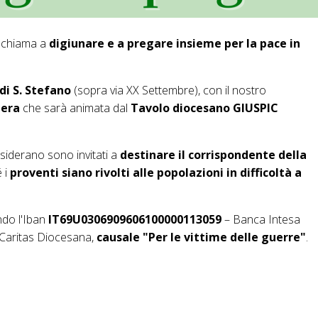
i chiama a
digiunare e a pregare insieme per la pace in
 di S. Stefano
(sopra via XX Settembre), con il nostro
iera
che sarà animata dal
Tavolo diocesano GIUSPIC
esiderano sono invitati a
destinare il corrispondente della
é i
proventi siano rivolti alle popolazioni in difficoltà a
ndo l'Iban
IT69U0306909606100000113059
– Banca Intesa
 Caritas Diocesana,
causale "Per le vittime delle guerre"
.