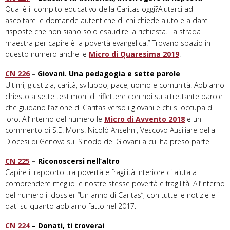
Qual è il compito educativo della Caritas oggi?Aiutarci ad
ascoltare le domande autentiche di chi chiede aiuto e a dare
risposte che non siano solo esaudire la richiesta. La strada
maestra per capire è la povertà evangelica.” Trovano spazio in
questo numero anche le
Micro di Quaresima 2019
.
CN 226
–
Giovani. Una pedagogia e sette parole
Ultimi, giustizia, carità, sviluppo, pace, uomo e comunità. Abbiamo
chiesto a sette testimoni di riflettere con noi su altrettante parole
che giudano l’azione di Caritas verso i giovani e chi si occupa di
loro. All’interno del numero le
Micro di Avvento 2018
e un
commento di S.E. Mons. Nicolò Anselmi, Vescovo Ausiliare della
Diocesi di Genova sul Sinodo dei Giovani a cui ha preso parte.
CN 225
– Riconoscersi nell’altro
Capire il rapporto tra povertà e fragilità interiore ci aiuta a
comprendere meglio le nostre stesse povertà e fragilità. All’interno
del numero il dossier “Un anno di Caritas”, con tutte le notizie e i
dati su quanto abbiamo fatto nel 2017.
CN 224
– Donati, ti troverai