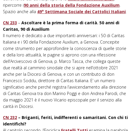
ripercorre i
90 anni della storia della Fondazione Auxilium
.
Spazio anche alla
49° Settimana Sociale dei Cattolici Italiani
.
CN 233
–
Ascoltare è la prima forma di carità. 50 anni di
Caritas, 90 di Auxilium
Il numero è dedicato a due importanti anniversari: i 50 di Caritas
Italiana e i 90 della Fondazione Auxilium, a Genova. Concepite
come strumento per approfondire la conoscenza di quelle storie
e della loro attualità, le pagine si aprono con una riflessione
dell’Arcivescovo di Genova, p. Marco Tasca, che collega queste
due realtà al cammino sinodale che si apre nell’ottobre 2021
anche per la Diocesi di Genova, e con un contributo di don
Francesco Soddu, direttore di Caritas Italiana. E’ un numero
significativo anche perché registra l’avvicendamento alla direzione
di Caritas Genova tra don Marino Poggi e don Andrea Parodi, che
da maggio 2021 è il nuovo Vicario episcopale per il servizio alla
carità in Diocesi.
CN 232
– Briganti, feriti, indifferenti o samaritani. Con chi ti
identifichi?
Al capitolo secondo, l’Enciclica
Fratelli Tutti
esamina la parabola