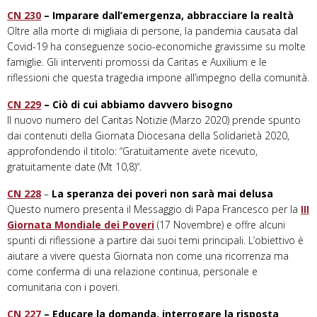
CN 230
– Imparare dall’emergenza, abbracciare la realtà
Oltre alla morte di migliaia di persone, la pandemia causata dal
Covid-19 ha conseguenze socio-economiche gravissime su molte
famiglie. Gli interventi promossi da Caritas e Auxilium e le
riflessioni che questa tragedia impone all’impegno della comunità.
CN 229
– Ciò di cui abbiamo davvero bisogno
Il nuovo numero del Caritas Notizie (Marzo 2020) prende spunto
dai contenuti della Giornata Diocesana della Solidarietà 2020,
approfondendo il titolo: “Gratuitamente avete ricevuto,
gratuitamente date (Mt 10,8)“.
CN 228
–
La speranza dei poveri non sarà mai delusa
Questo numero presenta il Messaggio di Papa Francesco per la
III
Giornata Mondiale dei Poveri
(17 Novembre) e offre alcuni
spunti di riflessione a partire dai suoi temi principali. L’obiettivo è
aiutare a vivere questa Giornata non come una ricorrenza ma
come conferma di una relazione continua, personale e
comunitaria con i poveri.
CN 227
– Educare la domanda, interrogare la risposta