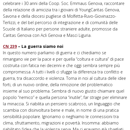
celebrare i 30 anni della Coop. Soc. Emmaus Genova, raccontare
della relazione di amicizia tra i giovani di YoungCaritas Genova,
Savona e della diocesi pugliese di Molfetta-Ruvo-Giovinazzo-
Terlizzi, e del bel percorso di integrazione e di comunità delle
Scuole di Italiano per persone straniere adulte, promosse da
Caritas Genova con Acli Genova e Masci Liguria.
CN 239
– La guerra siamo noi
In questo numero parliamo di guerra e ci chiediamo se
rimangano vie per la pace e per quella “coltura e cultura” di pace
costruita con fatica nei decenni e che oggi sembra sempre più
compromessa. A tutti i livelli ci sfugge la differenza tra conflitto e
guerra, tra disaccordo e violenza. Torna in noi al cultura delle idee
forti, di un nuovo ordine, della rimozione del problematico
insieme al suo problema. Sembra di nuovo giusto chiamare quel
popolo “nemico” e quella persona “inutile”, far strage per eliminare
la minaccia. Si riabilita un pensiero scabroso, un linguaggio che
scambia con disinvoltura bene e male, in nome di una pratica
sensibilità popolare. Ignoriamo o neghiamo le connessioni tra
clima, sfruttamento, migrazioni e povertà. Insomma: abbiamo
riabilitato l’idea che la violenza serva. Ma ci eravamo già sbagliati