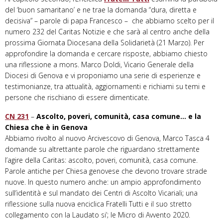
del ‘buon samaritano’ e ne trae la domanda “dura, diretta e
decisiva” – parole di papa Francesco – che abbiamo scelto per il
numero 232 del Caritas Notizie e che sarà al centro anche della
prossima Giornata Diocesana della Solidarietà (21 Marzo). Per
approfondire la domanda e cercare risposte, abbiamo chiesto
una riflessione a mons. Marco Doldi, Vicario Generale della
Diocesi di Genova e vi proponiamo una serie di esperienze e
testimonianze, tra attualità, aggiornamenti e richiami su temi e
persone che rischiano di essere dimenticate.
CN 231
–
Ascolto, poveri, comunità, casa comune… e la
Chiesa che è in Genova
Abbiamo rivolto al nuovo Arcivescovo di Genova, Marco Tasca 4
domande su altrettante parole che riguardano strettamente
l’agire della Caritas: ascolto, poveri, comunità, casa comune.
Parole antiche per Chiesa genovese che devono trovare strade
nuove. In questo numero anche: un ampio approfondimento
sull’identità e sul mandato dei Centri di Ascolto Vicariali; una
riflessione sulla nuova enciclica Fratelli Tutti e il suo stretto
collegamento con la Laudato si’; le Micro di Avvento 2020.