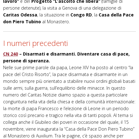
lavoro”
e del
Progetto “L’ascolto che libera”
(famiglie di
persone detenute), la visita a Genova di una delegazione di
Caritas Odessa
, la situazione in
Congo RD
, la
Casa della Pace
don Piero Tubino
al Monastero.
I numeri precedenti
CN 240
– Disarmati e disarmanti. Diventare casa di pace,
persone di speranza.
Nelle sue prime parole da papa, Leone XIV ha posto al centro “la
pace del Cristo Risorto”, la pace disarmata e disarmante in un
mondo sempre più orientato a stabilire nuovi ordini globali basati
sulle armi, sulla guerra, sull’equilibrio delle minacce. In questo
numero del Caritas Notizie diamo spazio a questa particolare
congiuntura nella vita della chiesa e della comunità internazionale:
la morte di papa Francesco e l’elezione di Leone in un periodo
storico così precario e tragico nella vita di tanti popoli. Al tema si
collega anche il Giubileo dei poveri in occasione del quale, il 15
novembre, viene inaugurata la “Casa della Pace Don Piero Tubino”
al Monastero di Auxilium. Tra le pagine, c’è spazio anche per