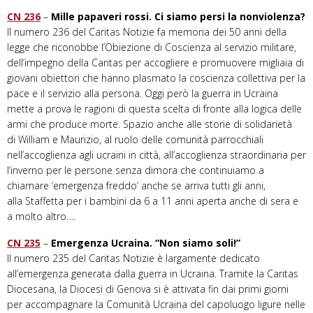
CN 236
–
Mille papaveri rossi. Ci siamo persi la nonviolenza?
Il numero 236 del Caritas Notizie fa memoria dei 50 anni della
legge che riconobbe l’Obiezione di Coscienza al servizio militare,
dell’impegno della Caritas per accogliere e promuovere migliaia di
giovani obiettori che hanno plasmato la coscienza collettiva per la
pace e il servizio alla persona
. Oggi però la guerra in Ucraina
mette a prova le ragioni di questa scelta di fronte alla logica delle
armi che produce
morte
.
Spazio anche alle storie di solidarietà
di William e Maurizio, al ruolo delle comunità parrocchiali
nell’accoglienza agli ucraini in
città
, all’
accoglienza straordinaria per
l’inverno
per
le persone senza dimora
che
continuiamo
a
chiamare ‘emergenza freddo’ anche se arriva tutti gli anni,
alla Staffetta per i bambini da 6 a 11 anni aperta anche di sera e
a molto altro….
CN 235
–
Emergenza Ucraina. “Non siamo soli!”
Il numero 235 del Caritas Notizie è largamente dedicato
all’emergenza generata dalla guerra in Ucraina. Tramite la Caritas
Diocesana, la Diocesi di Genova si è attivata fin dai primi giorni
per accompagnare la Comunità Ucraina del capoluogo ligure nelle