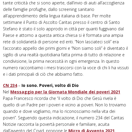
tante criticità che si sono aperte, dall’invio di aiuti all’accoglienza
delle famiglie profughe, dallo screening sanitario
all’apprendimento della lingua italiana di base. Per molte
settimane il Punto di Ascolto Caritas presso il centro di Santo
Stefano è stato il solo approdo in città per quanti fuggivano dal
Paese e attorno a questa antica chiesa si è formata una ampia
rete di solidarietà di persone ed enti. “Non lasciateci soli” era
l’accorato appello dei primi giorni e “Non siamo soli” è diventato il
sigillo di una realtà quotidiana fatta prima di tutto di relazione e
condivisione, la prima necessità in ogni emergenza. In questo
numero raccontiamo i mesi trascorsi con la voce di chi li ha vissuti
e i dati principali di ciò che abbiamo fatto.
CN 234
–
Io sono. Poveri, volto di Dio
Nel
Messaggio per la Giornata Mondiale dei poveri 2021
Papa Francesco ricorda che “il volto di Dio che Gesù rivela è
quello di un Padre per i poveri e vicino ai poveri. Non lo troviamo
quando e dove vogliamo, ma lo riconosciamo nella vita dei
poveri”. Seguendo questa indicazione, il numero 234 del Caritas
Notizie racconta la povertà personale e familiare, acuita
dall’avvento del Covid, propone le
Micro di Avvento 2021
,