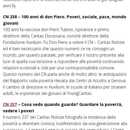
anni fa.
CN 238 – 100 anni di don Piero. Poveri, sociale, pace, mondo
giovani
100 anni fa nasceva don Piero Tubino, ispiratore e primo
direttore della Caritas Diocesana, nonché direttore della
Fondazione Auxilium. Fu Don Piero a volere il CN – Caritas Notizie
ed è ben necessario che questo numero ce ne consegni un
ricordo, per quanto parziale, per verificare il nostro presente alla
luce di quella sua tensione a rispondere alle povertà costruendo
relazioni ecclesiali e civili per una corresponsabilità comune.
Questo numero del CN parla anche di molto altro: le anticipazioni
del Rapporto sulla povertà rilevata dai Centri di Ascolto a Genova;
il cambio di direzione in Auxilium; le scuole di italiano per stranieri
adulti, le esperienze dei giovani di YoungCaritas.
CN 237
– Cosa vedo quando guardo? Guardare la povertà,
vedere i poveri
Il numero 237 del Caritas Notizie fotografa la tendenza della
povertà a diventare cronica, trasferendosi da una generazione alla
successiva. La risposta non può essere che comunitaria. I Centri